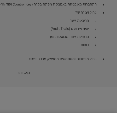
התחברות מאובטחת באמצעות מפתח בקרה (Control Key) וקוד PIN.
ניהול ויצירה של:
הרשאות גישה
יומני אירועים (Audit Trails)
הרשאות גישה מבוססות זמן
דוחות
ניהול מפתחות ומשתמשים מממשק מרכזי ופשוט.
מפרט טכני
הצג יותר
אפשרויות התקנה
התקנה מקומית (Local Installation)
עבודה מול מסד נתונים מרכזי (Centralized Database)
דרישות חומרה מומלצות
מערכת הפעלה: Windows 10‏ 64-bit