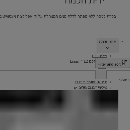
ידית חכמה
בקרת כניסה ללא מפתח לדלת פנים המנוהלת על ידי אפליקציה אינטואיטיבית
Product
ידית חכמה
צילינדרים
מנעול חכם Linus™ L2
Filter and sort
CLIQ
1 תוצאה
ידית חכמה
מפתחות CLIQ
צילינדרים מיוחדים
CLIQ צילינדרים
מנעולים
תוכנת CLIQ
מוצרי תכנות CLIQ
מנעולי תלי ואביזרים
מנעולים בריח מרכזי
מנעולים לארונות ומגירות
מנעולים עליונים
מוצרי נעילה לרכב
מנעול תלי עגול
מנעולים רב בריחיים
מכונות שכפול מפתחות
מנעולי רתק