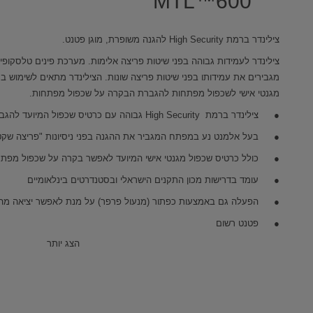
MTL™600
צילינדר ברמת High Security להגנה משופרת, מוגן פטנט.
צילינדר לעמידות גבוהה בפני שיטות פריצה אלימות. מערכת פינים טלסקופי
מגבירים את עמידותו בפני שיטות פריצה שונות. הצילינדר מתאים לשימוש במג
מגנטי אישי לשכפול מפתחות להגברת הבקרה על שכפול מפתחות.
צילינדר ברמת High Security גבוהה עם כרטיס שכפול המיועד להגברת הבקרה על שכפול
בעל אלמנט נע במפתח המגביר את ההגנה בפני ניסיונות "פריצה שקט
כולל כרטיס שכפול מגנטי אישי המיועד לאפשר בקרה על שכפול מפת
עומד בדרישות מכון התקנים הישראלי ובסטנדרטים בינלאומיים
הפעלה גם באמצעות כפתור (מנעול פרפר) על מנת לאפשר יציאה מהיר
פטנט רשום
הצג יותר