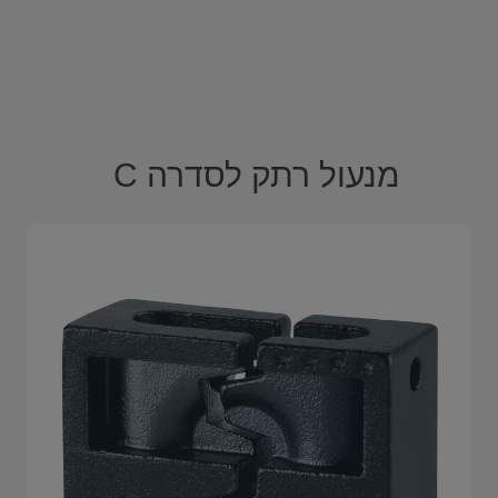
מנעול רתק לסדרה C