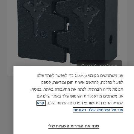
מנעול רתק לסדרה C
אנו משתמשים בקובצי Cookie כדי לאפשר לאתר שלנו
לפעול כהלכה, להתאים אישית תוכן ומודעות, לספק
יישום
תכונות מדיה חברתית ולנתח את התעבורה באתר. בנוסף,
בית מנעול למנעולי תלי סדרה C של מולטילוק עם אנקול נשלף של
אנו משתפים מידע אודות השימוש שלך באתר שלנו עם
מולטילוק. ניתן לחבר בריתוך או ברגים למבנה פלדה, עץ או אלומיניום
המדיה החברתית ושותפי הפרסום והניתוח שלנו.
קרא
עוד על השימוש שלנו בעוגיות
חומרים
ברזל יצוק
שנה את הגדרות העוגיות שלי