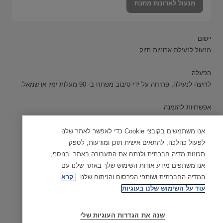
מנעול לארונות מתכת
יישום
מנעול לנעילת ארוניות תיוק.
הפעלה
לחיצה לנעילה, פתיחה על ידי סיבוב מפתח ב- 90 מעלות ימין או שמאל.
אפשרויות להזמנה
ניתן להזמין את המנעול עם בריח קפיצי או בנעילת בריח
אנו משתמשים בקובצי Cookie כדי לאפשר לאתר שלנו
לפעול כהלכה, להתאים אישית תוכן ומודעות, לספק
חומרים
תכונות מדיה חברתית ולנתח את התעבורה באתר. בנוסף,
גוף, תוף: פליז
אנו משתפים מידע אודות השימוש שלך באתר שלנו עם
פינים: סגסוגת ניקל סילבר ופלדת אל-חלד
המדיה החברתית ושותפי הפרסום והניתוח שלנו.
קרא
עוד על השימוש שלנו בעוגיות
מנגנון הצילינדר
מערכת פינים וקפיצים מדויקת וייחודית
למולטילוק, הכוללת יותר מ-10 פינים
שנה את הגדרות העוגיות שלי
טלסקופיים חרוטים בדיוק גבוה ובמבנה ייחודי